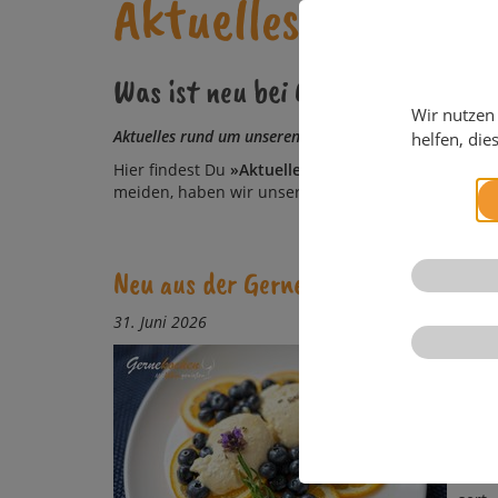
Aktuelles rund um
Was ist neu bei Gernekochen - M
Wir nutzen
Aktuelles rund um un­seren Food­blog
helfen, die
Hier findest Du
»Aktuel­les«, neue Re­zep­te und sai­s
mei­den, ha­ben wir un­se­re Blog-Ar­chi­ve chrono­lo­gis
Neu aus der Gerneküche: Kefir-Oran
31. Juni 2026
Kefi
An he
gleich
gen-C
dem n
son­n