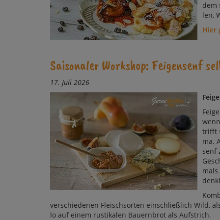
dem s
len, W
Hier
Saisonaler Workshop: Feigensenf sel
17. Juli 2026
Feige
Feigen
wenn 
triff
ma. A
senf z
Ge­sc
mals 
denk­
Kom­b
ver­schie­de­nen Fleisch­sor­ten ein­schließ­lich Wild, a
lo auf ei­nem rus­ti­ka­len Bau­ern­brot als Aufstrich.