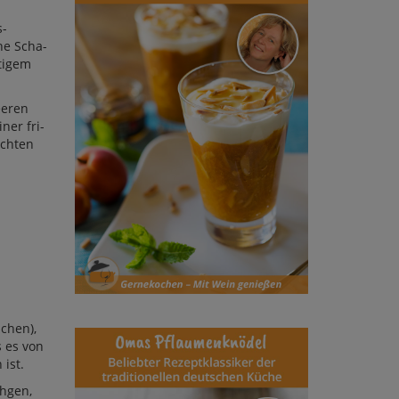
s­
­ne Scha­
ti­gem
ee­ren
ner fri­
ich­ten
uchen),
s es von
 ist.
ch­gen,