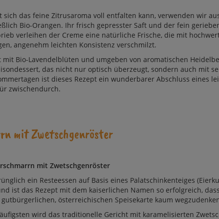
t sich das fei­ne Zi­trus­aro­ma voll ent­fal­ten kann, ver­wen­den wir au
eß­lich Bio-Oran­gen. Ihr frisch ge­press­ter Saft und der fein ge­rie­be
­rieb ver­lei­hen der Cre­me ei­ne na­tür­li­che Fri­sche, die mit hoch­wer­
i­gen, an­ge­nehm leich­ten Kon­sis­tenz ver­schmilzt.
ert mit Bio-Lavendel­blü­ten und um­ge­ben von aro­ma­ti­schen Hei­del­b
­son­des­sert, das nicht nur op­tisch über­zeugt, son­dern auch mit sei­
om­mer­ta­gen ist die­ses Re­zept ein wun­der­ba­rer Ab­schluss ei­nes le
 für zwi­schen­durch.
n mit Zwetsch­gen­rös­ter
rschmarrn mit Zwetsch­gen­rös­ter
ünglich ein Reste­es­sen auf Ba­sis ei­nes Pa­lat­schin­ken­tei­ges (Eierk
nd ist das Re­zept mit dem kai­ser­li­chen Na­men so er­folg­reich, das
 gut­bür­ger­li­chen, ös­ter­rei­chi­schen Spei­se­kar­te kaum weg­zu­denk­en
figsten wird das tra­di­tio­nel­le Ge­richt mit ka­ra­me­li­sier­ten Zwets