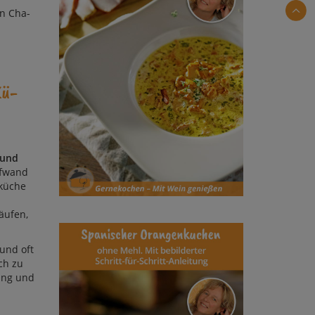
en Cha­
Kü­
 und
ufwand
iküche
äufen,
 und oft
ch zu
tung und