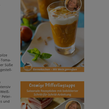
-
pilze
g-To­ma­
der Sü­ße
ge­stell­
m
ten­siv
l-Weiß­
r Peter­
uss und