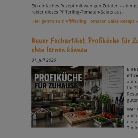
Ein einfaches Rezept mit wenigen Zuta­ten – aber ge­
rak­ter die­ses Pfif­fer­ling-To­ma­ten-Sa­lats aus.
Hier geht's zum Pfifferling-Tomaten-Salat-Rezept 
Neuer Fachartikel: Profiküche für Zu­h
chen ler­nen kön­nen
01. Juli 2026
Eine 
effiz
auf d
für 
Resta
gute
Wer s
auch 
einfa
Timin