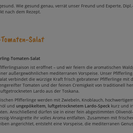
e­sund. Wie ge­sund ge­nau, ver­rät un­ser Freund und Ex­per­te, Dipl.
rekt nach dem Re­zept.
g-Tomaten-Salat
erling-Tomaten-Salat
fifferlingsaison ist eröffnet – und wir fei­ern die aro­ma­ti­schen Wald­
i­ner außer­ge­wöhn­li­chen me­di­ter­ra­nen Vor­speise. Unser Pfif­fer­lin
lat ver­bin­det die würzige Kraft frisch ge­bra­te­ner Pfif­fer­lin­ge mit 
n­ge­reif­ter To­ma­ten und der fei­nen Cre­mig­keit von tra­di­tio­nell her­
uft­ge­trock­ne­ten Lar­do aus der Tos­ka­na.
rischen Pfifferlinge werden mit Zwie­beln, Knob­lauch, hoch­wer­ti­ge
n­öl und
un­ge­pö­kel­tem, luft­ge­trock­ne­tem Lar­do-Speck
kurz und in­
a­ten. An­schlie­ßend dür­fen sie in einer fein ab­ge­stimm­ten Oliven­ö
essig-Vinai­grette ihr vol­les Aro­ma ent­fal­ten. Zu­sam­men mit fri­sche
i­ben an­ge­rich­tet, ent­steht eine Vor­speise, die me­di­ter­ra­nen Ge­n