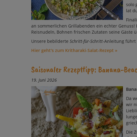
so­lo 
lat d
Final
an som­mer­lichen Grill­aben­den ein ech­ter Ge­nuss! 
Reis­nu­deln, Boh­nen fri­schen Zu­ta­ten sei­ne Gäs­te 
Un­sere be­bil­der­te
Schritt-für-Schritt
-An­lei­tung führt
Hier geht's zum Kritharaki-Salat-Rezept »
Saisonaler Rezepttipp: Banana-Beach
19. Juni 2026
Banan
Da we
wir n
Liebl
lun­g
grie­
Die Z