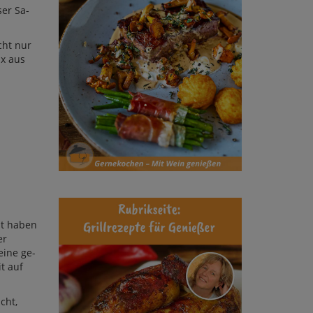
­ser Sa­
icht nur
ix aus
at ha­ben
er
 eine ge­
t auf
icht,