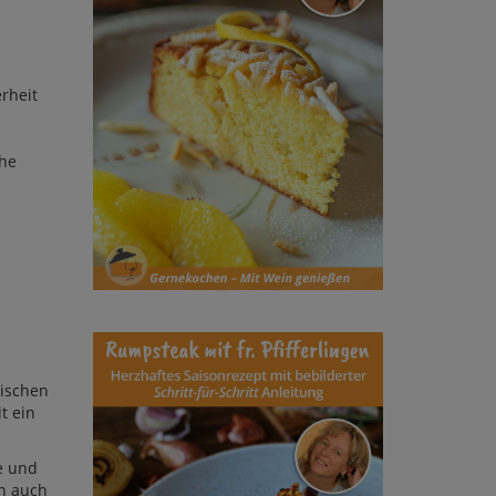
rheit
che
hi­schen
t ein
ke und
an auch