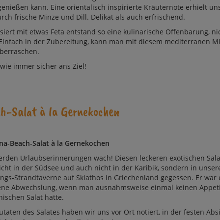
ge­nie­ßen kann. Ei­ne ori­en­ta­lisch ins­pi­rier­te Kräu­ter­no­te er­hielt un
urch fri­sche Min­ze und Dill. De­likat als auch er­fri­schend.
isiert mit etwas Feta entstand so ei­ne ku­li­na­ri­sche Of­fen­ba­rung, n
Ein­fach in der Zu­be­rei­tung, kann man mit die­sem me­di­ter­ra­nen M
über­ra­schen.
 wie im­mer si­cher ans Ziel!
-Salat à la Ger­ne­kochen
a-Beach-Salat à la Ger­ne­kochen
rden Urlaubs­erin­ner­un­gen wach! Die­sen le­cker­en exo­ti­schen Sa­l
icht in der Süd­see und auch nicht in der Ka­ribik, sondern in unser
ings-Strand­ta­ver­ne auf Skiathos in Grie­chen­land ge­ges­sen. Er war
e­ne Ab­wechslung, wenn man ausnahms­wei­se ein­mal kei­nen Ap­peti
chi­schen Salat hatte.
utaten des Sala­tes ha­ben wir uns vor Ort no­tiert, in der fes­ten Ab­s