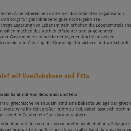
 festen Arbeits­bereichen und einer durch­dachten Orga­ni­sation
ss und sorgt für gleichbleibend gute Kochergebnisse
richtige Lagerung von Lebensmitteln erhöhen die Lebensmittelsiche
tensilien machen das Kochen effizienter und angenehmer
s der Gastronomie einfach in der eigenen Küche umsetzen
tronomie und Catering die Grundlage für sichere und wirtschaftli
alat mit Vanillebohnen und Feta
araki-Salat mit Vanil­le­boh­nen und Fe­ta
araki, griechische Reis­nu­deln, sind eine be­lieb­te Bei­la­ge der grie­c
e. Meist wird ihr kein gro­ßer Ruhm zu Teil, da­bei lässt sich doch mi
pas­sen­den Zu­ta­ten ein Star da­raus zau­bern.
mbination mit den von uns verwen­de­ten Va­nil­le­boh­nen, Sa­lat­gur­
den­sel­le­rie wird ein äu­ßerst ge­schmack­vol­ler Sa­lat da­raus, den m