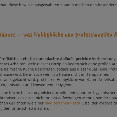
nau die­se be­wusst aus­ge­wählten Zu­ta­ten mac­hen den be­son­der
»
au­se – was Hob­by­köche von pro­fes­sio­nel­len 
Profiküche steht für durchdachte Abläufe,
perfekte Vorbereitung
ientes Arbeiten.
Viele dieser Prinzipien lassen sich ohne großen A
ie heimische Küche übertragen, sodass aus dieser quasi eine Prof
Zuhause wird. Denn auch wenn zu Hause nicht im Tempo eines
urants gekocht wird, profitieren Hobbyköche von klaren Arbeitsabl
r Organisation und konsequenter Hygiene.
eine Küche besser organisiert, arbeitet entspannter, hygienischer
kreativer. Das passt nicht nur zu auf­wen­di­gen Menüs, sondern au
chen Gerichten wie einer
mediterranen Pasta »
, bei der Vorberei
g den Un­ter­schied machen.