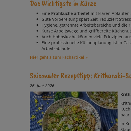
Das Wichtigste in Kürze
Eine
Profiküche
arbeitet mit klaren Ab­läufen,
Gute Vorbereitung spart Zeit, reduziert Stre
Hygiene, getrennte Arbeitsbereiche und die 
Kurze Arbeitswege und griffbereite Küchenu
Auch Hobbyköche können viele Prinzipien au
Eine professionelle Küchenplanung ist in Gas
Arbeitsabläufe
Hier geht's zum Fachartikel »
Saisonaler Rezepttipp: Kritharaki-S
26. Juni 2026
Krith
Krith
Kü­ch
paar 
In Ko
Stau­