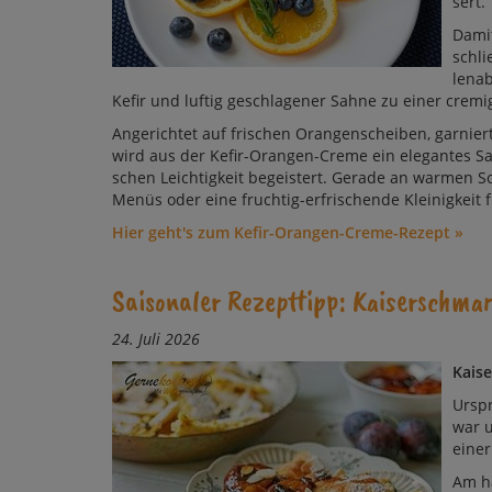
sert.
Da­mi
schli
len­ab
Ke­fir und lu­ftig ge­schla­ge­ner Sah­ne zu ei­ner cre­m
An­ge­rich­tet auf fri­schen Oran­gen­schei­ben, gar­ni
wird aus der Ke­fir-Oran­gen-Cre­me ein ele­gan­tes Sai
schen Leich­tig­keit be­geis­tert. Ge­ra­de an war­men S
Me­nüs oder ei­ne fruch­tig-er­fri­schen­de Klei­nig­keit
Hier geht's zum Kefir-Orangen-Creme-Rezept »
Saisonaler Rezepttipp: Kaiserschmarr
24. Juli 2026
Kaise
Urspr
war u
ei­ner
Am häu