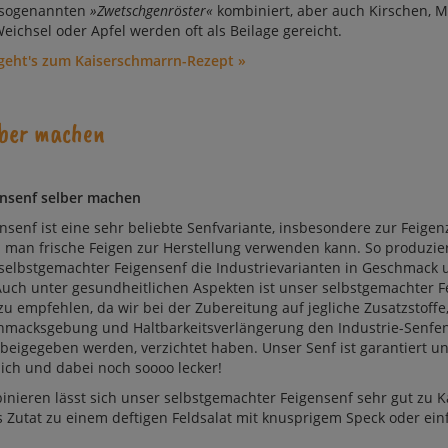
o­ge­nann­ten
»Zwetschgenröster«
kom­bi­niert, aber auch Kir­schen, Mi
eich­sel oder Ap­fel wer­den oft als Bei­la­ge ge­reicht.
 geht's zum Kaiserschmarrn-Rezept »
ber ma­chen
nsenf selber ma­chen
senf ist eine sehr be­lieb­te Senf­­va­rian­te, ins­be­son­de­re zur Fei­gen­
man fri­sche Fei­gen zur Her­stel­lung ver­wen­den kann. So pro­du­zie
t selbst­ge­mach­ter Fei­gen­senf die In­dus­trie­va­rian­ten in Ge­schmack
uch un­ter ge­sund­heit­li­chen As­pek­ten ist un­ser selbstgemachter F
u em­pfeh­len, da wir bei der Zu­be­rei­tung auf jeg­li­che Zu­satz­stof­fe
hmacks­ge­bung und Halt­bar­keits­ver­län­ge­rung den In­dus­trie-Sen­fen
bei­ge­ge­ben wer­den, ver­zich­tet ha­ben. Un­ser Senf ist ga­ran­tiert un
lich und da­bei noch soooo le­cker!
i­nie­ren lässt sich un­ser selbstgemachter Fei­gen­senf sehr gut zu Kä
ls Zu­tat zu ei­nem def­ti­gen Feld­sa­lat mit knus­pri­gem Speck oder ein