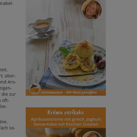
­ra­bel­
zeit,
rt, über­
 und Aro­
ei­gen­
, die zur
 oft­
­be­
­se,
­fach so­