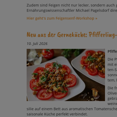
Zudem sind Fei­gen nicht nur le­cker, son­dern auch g
Ernährungswissenschaftler Mi­cha­el Pa­gels­dorf di­
Hier geht's zum Feigensenf-Workshop »
Neu aus der Gerneküche: Pfifferlin
10. Juli 2026
Pfiff
Die P
mit e
ten-Sa
son­ne
tem, l
Die f
Olive
ge­br
wein­
si­lie auf ei­nem Bett aus aro­ma­ti­schen To­ma­ten­sche
sai­so­nale Küche per­fekt ver­bin­det.